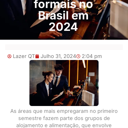
formais no
Brasil em
2024
Lazer QT
Julho 31, 2024
2:04 pm
As áreas que mais empregaram no primeiro
semestre fazem parte dos grupos de
alojamento e alimentação, que envolve