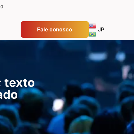
10
Fale conosco
JP
 texto
ado