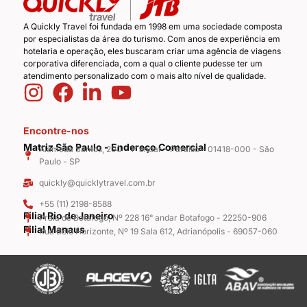
A Quickly Travel foi fundada em 1998 em uma sociedade composta
por especialistas da área do turismo. Com anos de experiência em
hotelaria e operação, eles buscaram criar uma agência de viagens
corporativa diferenciada, com a qual o cliente pudesse ter um
atendimento personalizado com o mais alto nível de qualidade.
Encontre-nos
Matriz São Paulo - Endereço Comercial
Alameda Santos, 200 - 1° andar - Paraíso - 01418-000 - São
Paulo - SP
quickly@quicklytravel.com.br
+55 (11) 2198-8588
Filial Rio de Janeiro
Praia de Botafogo, Nº 228 16° andar Botafogo - 22250-906
Filial Manaus
Rua Belo Horizonte, Nº 19 Sala 612, Adrianópolis - 69057-060