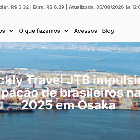
ólar: R$ 5,32 | Euro: R$ 6,29 | Atualizado: 05/08/2026 às 12:
os
O que fazemos
Acessos
Blog
ckly Travel JTB impuls
ipação de brasileiros n
2025 em Osaka