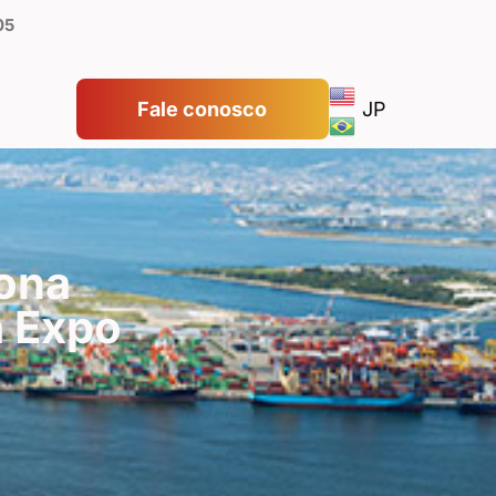
05
Fale conosco
JP
iona
a Expo