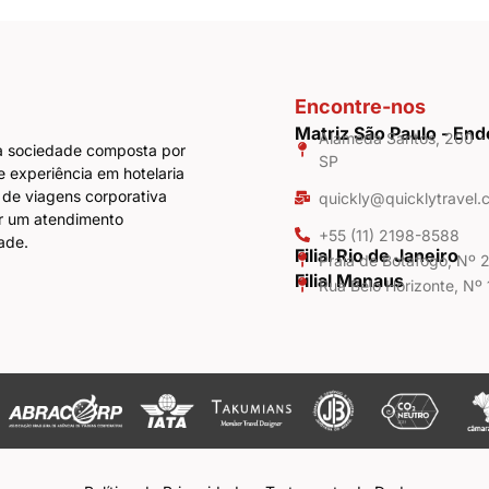
Encontre-nos
Matriz São Paulo - En
Alameda Santos, 200 - 1
a sociedade composta por
SP
e experiência em hotelaria
 de viagens corporativa
quickly@quicklytravel.
er um atendimento
+55 (11) 2198-8588
ade.
Filial Rio de Janeiro
Praia de Botafogo, Nº
Filial Manaus
Rua Belo Horizonte, Nº