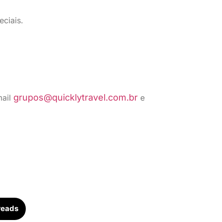
eciais.
grupos@quicklytravel.com.br
mail
e
reads