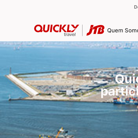
D
Quem Som
Qui
partic