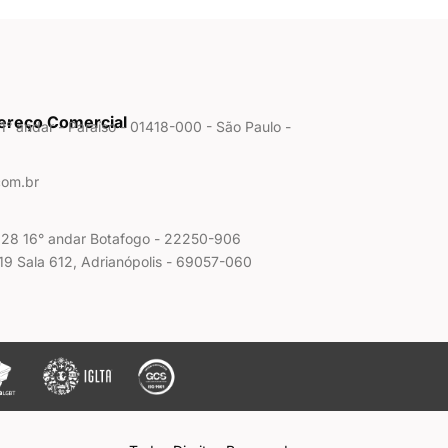
dereço Comercial
° andar - Paraíso - 01418-000 - São Paulo -
com.br
 228 16° andar Botafogo - 22250-906
 19 Sala 612, Adrianópolis - 69057-060