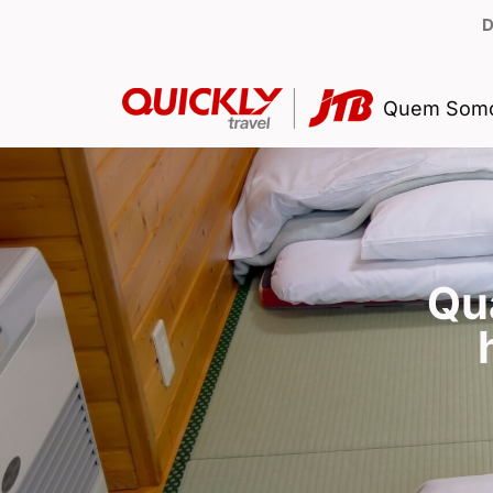
D
Quem Som
Qua