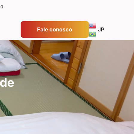
10
Fale conosco
JP
 de
?