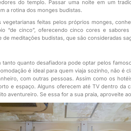
edores do templo. Passar uma noite em um tradic
om a rotina dos monges budistas.
s vegetarianas feitas pelos próprios monges, conhec
io “de cinco”, oferecendo cinco cores e sabores 
e de meditações budistas, que são consideradas sagr
tanto quanto desafiadora pode optar pelos famoso
modação é ideal para quem viaja sozinho, não é cl
nheiro, com outras pessoas. Assim como os hotéi
orto e espaço. Alguns oferecem até TV dentro da c
ito aventureiro. Se essa for a sua praia, aproveite 