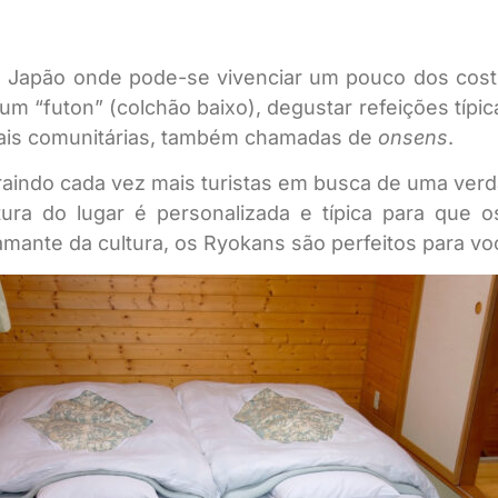
do Japão onde pode-se vivenciar um pouco dos cos
 um “futon” (colchão baixo), degustar refeições típ
mais comunitárias, também chamadas de
onsens
.
indo cada vez mais turistas em busca de uma verdad
utura do lugar é personalizada e típica para qu
amante da cultura, os Ryokans são perfeitos para vo