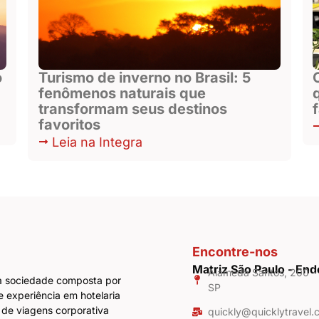
o
Turismo de inverno no Brasil: 5
fenômenos naturais que
transformam seus destinos
favoritos
Leia na Integra
Encontre-nos
Matriz São Paulo - En
Alameda Santos, 200 - 1
a sociedade composta por
SP
e experiência em hotelaria
 de viagens corporativa
quickly@quicklytravel.