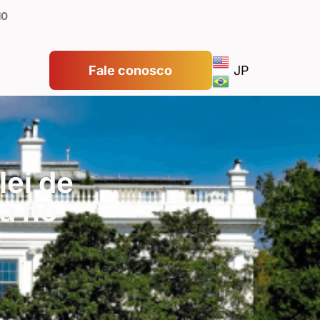
10
Fale conosco
JP
lei de
ta no