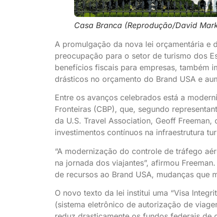
Casa Branca (Reprodução/David Mark
A promulgação da nova lei orçamentária e d
preocupação para o setor de turismo dos Est
benefícios fiscais para empresas, também i
drásticos no orçamento do Brand USA e aum
Entre os avanços celebrados está a moderni
Fronteiras (CBP), que, segundo representant
da U.S. Travel Association, Geoff Freeman,
investimentos contínuos na infraestrutura turí
“A modernização do controle de tráfego aér
na jornada dos viajantes”, afirmou Freeman
de recursos ao Brand USA, mudanças que min
O novo texto da lei institui uma “Visa Integ
(sistema eletrônico de autorização de viag
reduz drasticamente os fundos federais de 