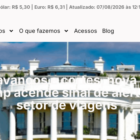
ólar: R$ 5,30 | Euro: R$ 6,31 | Atualizado: 07/08/2026 às 12:
os
O que fazemos
Acessos
Blog
vanços e cortes, nova 
p acende sinal de aler
setor de viagens