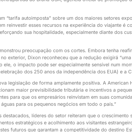
 “tarifa autoimposta” sobre um dos maiores setores expor
sem reinvestir esses recursos na experiência do viajante é 
eforçando sua hospitalidade, especialmente diante dos cu
monstrou preocupação com os cortes. Embora tenha reaf
o exterior, Dixon reconheceu que a redução exigirá “uma r
do ele, o impacto pode ser especialmente sensível num mom
elebração dos 250 anos da independência dos EUA) e a 
 nova legislação de forma amplamente positiva. A American
cionam maior previsibilidade tributária e incentivos a pequ
tantes para que os empresários reinvistam em suas comuni
e águas para os pequenos negócios em todo o país.”
 destacados, líderes do setor reiteram que o crescimento
imentos estratégicos e acolhimento aos visitantes estrangeir
stes futuros que garantam a competitividade do destino Es