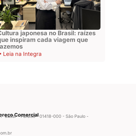
Cultura japonesa no Brasil: raízes
que inspiram cada viagem que
fazemos
Leia na Integra
dereço Comercial
° andar - Paraíso - 01418-000 - São Paulo -
com.br