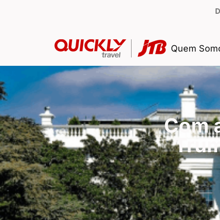
D
Quem Som
Com a
Trum