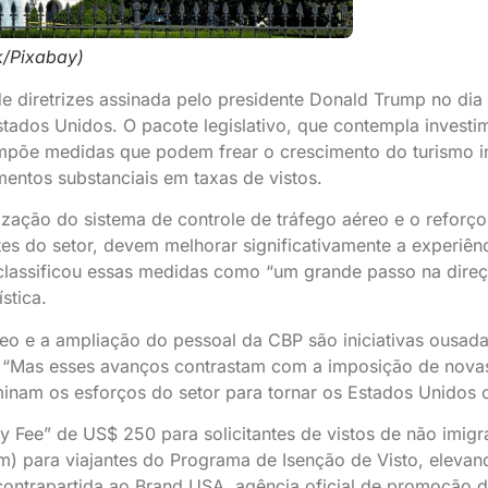
/Pixabay)
e diretrizes assinada pelo presidente Donald Trump no dia
ados Unidos. O pacote legislativo, que contempla investime
mpõe medidas que podem frear o crescimento do turismo inte
entos substanciais em taxas de vistos.
zação do sistema de controle de tráfego aéreo e o reforço
es do setor, devem melhorar significativamente a experiên
 classificou essas medidas como “um grande passo na direçã
stica.
eo e a ampliação do pessoal da CBP são iniciativas ousada
. “Mas esses avanços contrastam com a imposição de novas t
am os esforços do setor para tornar os Estados Unidos o 
rity Fee” de US$ 250 para solicitantes de vistos de não imig
em) para viajantes do Programa de Isenção de Visto, eleva
contrapartida ao Brand USA, agência oficial de promoção 