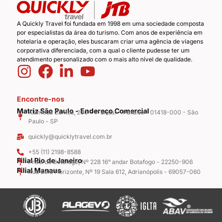
A Quickly Travel foi fundada em 1998 em uma sociedade composta
por especialistas da área do turismo. Com anos de experiência em
hotelaria e operação, eles buscaram criar uma agência de viagens
corporativa diferenciada, com a qual o cliente pudesse ter um
atendimento personalizado com o mais alto nível de qualidade.
Encontre-nos
Matriz São Paulo - Endereço Comercial
Alameda Santos, 200 - 1° andar - Paraíso - 01418-000 - São
Paulo - SP
quickly@quicklytravel.com.br
+55 (11) 2198-8588
Filial Rio de Janeiro
Praia de Botafogo, Nº 228 16° andar Botafogo - 22250-906
Filial Manaus
Rua Belo Horizonte, Nº 19 Sala 612, Adrianópolis - 69057-060